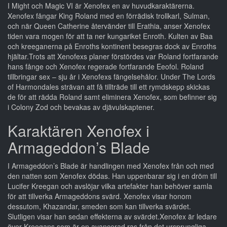
I Might och Magic VI är Xenofex en av huvudkaraktärerna.
Xenofex fångar King Roland med en förrädisk trollkarl, Sulman,
och när Queen Catherine återvänder till Erathia, anser Xenofex
tiden vara mogen för att ta ner kungariket Enroth. Kulten av Baa
och kreeganerna på Enroths kontinent besegras dock av Enroths
hjältar.Trots att Xenofexs planer förstördes var Roland fortfarande
hans fånge och Xenofex regerade fortfarande Eeofol. Roland
tillbringar sex – sju år i Xenofexs fängelsehålor. Under The Lords
of Harmondales strävan att få tillträde till ett rymdskepp skickas
de för att rädda Roland samt eliminera Xenofex, som befinner sig
i Colony Zod och bevakas av djävulskaptener.
Karaktären Xenofex i
Armageddon’s Blade
I Armageddon’s Blade är handlingen med Xenofex från och med
den natten som Xenofex dödas. Han uppenbarar sig i en dröm till
Lucifer Kreegan och avslöjar vilka artefakter han behöver samla
för att tillverka Armageddons svärd. Xenofex visar honom
dessutom, Khazandar, smeden som kan tillverka svärdet.
Slutligen visar han sedan effekterna av svärdet.Xenofex är ledare
över Kreegans som är en avancerad ras från det ursprungliga