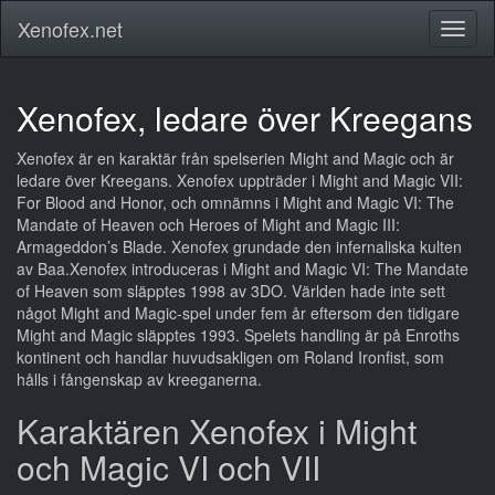
Toggle
Xenofex.net
Toggl
navigation
naviga
Skip
Xenofex, ledare över Kreegans
to
main
content
Xenofex är en karaktär från spelserien Might and Magic och är
ledare över Kreegans. Xenofex uppträder i Might and Magic VII:
For Blood and Honor, och omnämns i Might and Magic VI: The
Mandate of Heaven och Heroes of Might and Magic III:
Armageddon’s Blade. Xenofex grundade den infernaliska kulten
av Baa.Xenofex introduceras i Might and Magic VI: The Mandate
of Heaven som släpptes 1998 av 3DO. Världen hade inte sett
något Might and Magic-spel under fem år eftersom den tidigare
Might and Magic släpptes 1993. Spelets handling är på Enroths
kontinent och handlar huvudsakligen om Roland Ironfist, som
hålls i fångenskap av kreeganerna.
Karaktären Xenofex i Might
och Magic VI och VII